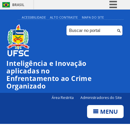
BRASIL
Simplifique!
ACESSIBILIDADE
ALTO CONTRASTE
MAPA DO SITE
Comunica BR
Participe
Acesso à informação
Legislação
Inteligência e Inovação
Canais
aplicadas no
Enfrentamento ao Crime
Organizado
Área Restrita
Administradores do Site
MENU