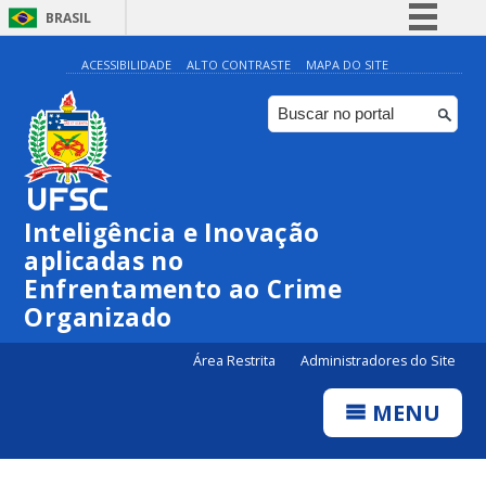
BRASIL
Simplifique!
ACESSIBILIDADE
ALTO CONTRASTE
MAPA DO SITE
Comunica BR
Participe
Acesso à informação
Legislação
Inteligência e Inovação
Canais
aplicadas no
Enfrentamento ao Crime
Organizado
Área Restrita
Administradores do Site
MENU