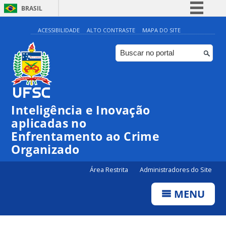
BRASIL
Simplifique!
ACESSIBILIDADE
ALTO CONTRASTE
MAPA DO SITE
Comunica BR
Participe
Acesso à informação
Legislação
Inteligência e Inovação
Canais
aplicadas no
Enfrentamento ao Crime
Organizado
Área Restrita
Administradores do Site
MENU