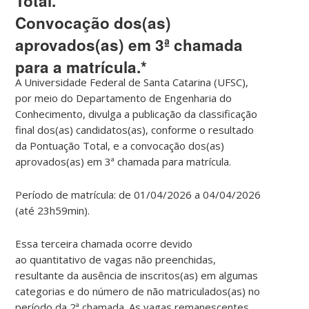
Total.
Convocação dos(as)
aprovados(as) em 3ª chamada
para a matrícula.*
A
Universidade Federal de Santa Catarina (UFSC)
,
por meio do
Departamento de Engenharia do
Conhecimento
, divulga a
publicação da classificação
final dos(as) candidatos(as)
, conforme o resultado
da
Pontuação Total
, e a
convocação dos(as)
aprovados(as) em 3ª chamada para matrícula
.
Período de matrícula: de 01/04/2026 a 04/04/2026
(até 23h59min).
Essa terceira chamada ocorre devido
ao
quantitativo de vagas não preenchidas
,
resultante da ausência de inscritos(as) em algumas
categorias e do número de não matriculados(as) no
período da 2ª chamada. As vagas remanescentes